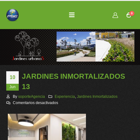
0
JARDINES INMORTALIZADOS
10
13
Jun
By
soporteAgencia
Experiencia
,
Jardines Inmortalizados
en
Comentarios desactivados
JARDINES
INMORTALIZADOS
13