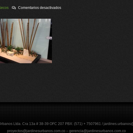
en
Secos
Comentarios desactivados
JARDINES
SECOS
22
Urbanos Ltda. Cra 13a # 38-39 OFC 207 PBX: (571) + 7507961 / jardines.urbano
proyectos@jardinesurbanos.com.co – gerencia@jardinesurbanos.com.co