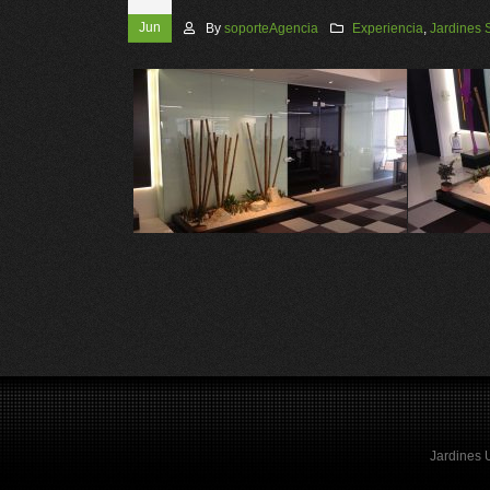
Jun
By
soporteAgencia
Experiencia
,
Jardines 
Jardines 