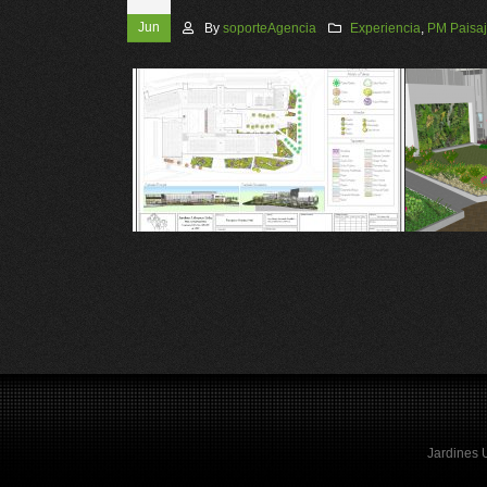
Jun
By
soporteAgencia
Experiencia
,
PM Paisa
Jardines 