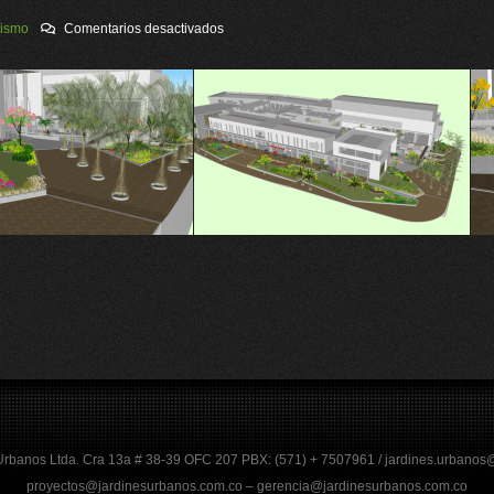
en
jismo
Comentarios desactivados
JARDINES
PM
PAISAJISMO
26
Urbanos Ltda. Cra 13a # 38-39 OFC 207 PBX: (571) + 7507961 / jardines.urbano
proyectos@jardinesurbanos.com.co – gerencia@jardinesurbanos.com.co