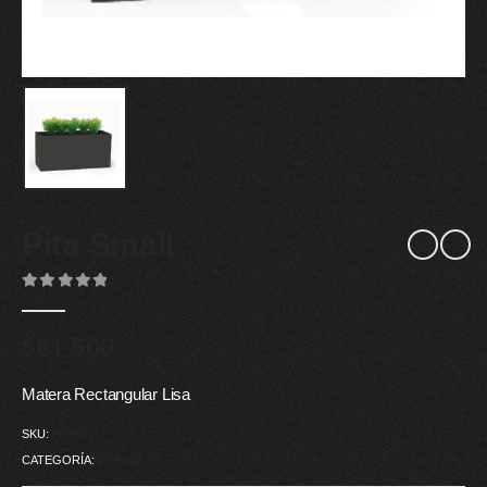
Pita Small
0
out of 5
$
81.500
Matera Rectangular Lisa
SKU:
PI-SM
CATEGORÍA:
OTROS