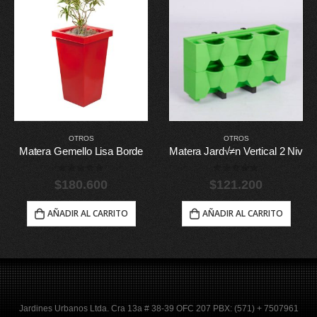
OTROS
OTROS
Matera Gemello Lisa Borde
Matera Jard√≠n Vertical 2 Niv
0
out of 5
0
out of 5
$
180.600
$
121.200
AÑADIR AL CARRITO
AÑADIR AL CARRITO
Jardines Urbanos Ltda. Cra 13a # 38-39 OFC 207 PBX: (571) + 7507961