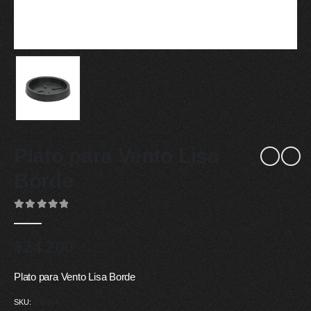
Plato para Vento Lisa
Borde
0
out of 5
$
24.200
Plato para Vento Lisa Borde
SKU:
200504