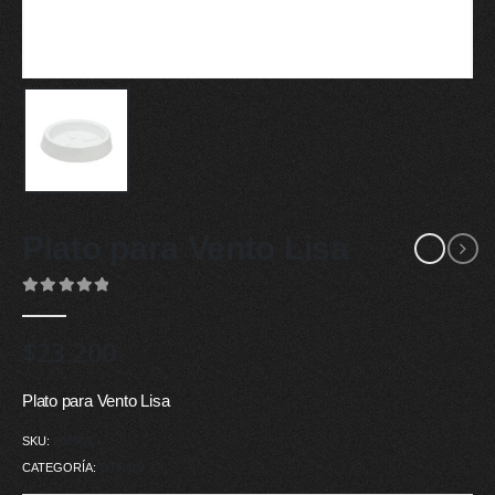
Plato para Vento Lisa
0
out of 5
$
23.200
Plato para Vento Lisa
SKU:
200506
CATEGORÍA:
OTROS