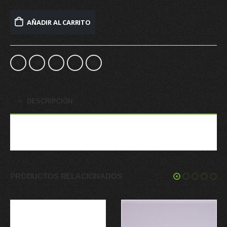
AÑADIR AL CARRITO
DESCRIPCIÓN
Plato para Vento Lisa Dimensiones: 34*61.5CM ALT-FND 21CM
PRODUCTOS RELACIONADOS